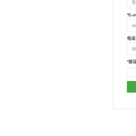
*
E-m
电话
*
验