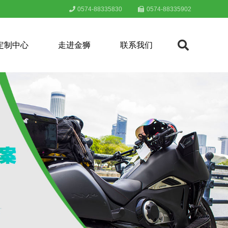
0574-88335830
0574-88335902
定制中心
走进金狮
联系我们