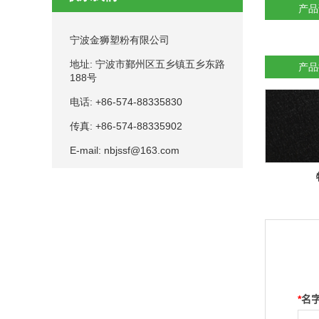
产品
宁波金狮塑粉有限公司
地址:
宁波市鄞州区五乡镇五乡东路
产品
188号
电话:
+86-574-88335830
传真:
+86-574-88335902
E-mail:
nbjssf@163.com
*
名