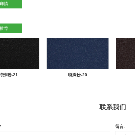
详情
推荐
特殊粉-21
特殊粉-20
联系我们
字
留言.