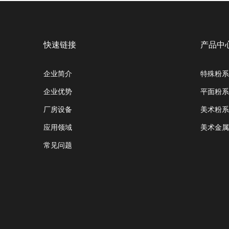
快速链接
产品中
企业简介
特殊粉系
企业优势
平面粉系
厂房设备
美术粉系
应用领域
美术金属
常见问题