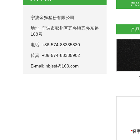
产品
宁波金狮塑粉有限公司
地址:
宁波市鄞州区五乡镇五乡东路
产品
188号
电话:
+86-574-88335830
传真:
+86-574-88335902
E-mail:
nbjssf@163.com
*
名