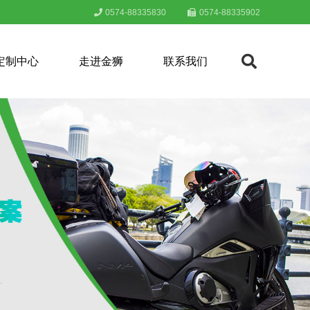
0574-88335830
0574-88335902
定制中心
走进金狮
联系我们