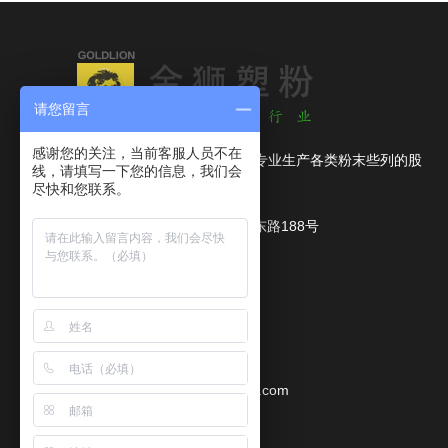
请您留言
感谢您的关注，当前客服人员不在
宁波金狮塑粉有限公司是一家专业生产各类粉末些列的股
线，请填写一下您的信息，我们会
份有限公司。
尽快和您联系。
宁波市鄞州区五乡镇五乡东路188号
0574-88335830
0574-88335902
nbjssf@163.com
网站：
www.goldlionsufen.com